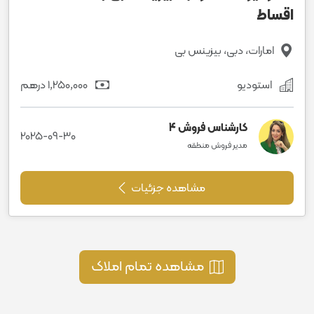
اقساط
امارات، دبی، بیزینس بی
استودیو
1٬250٬000 درهم
کارشناس فروش 4
2025-09-30
مدیر فروش منطقه
مشاهده جزئیات
مشاهده تمام املاک