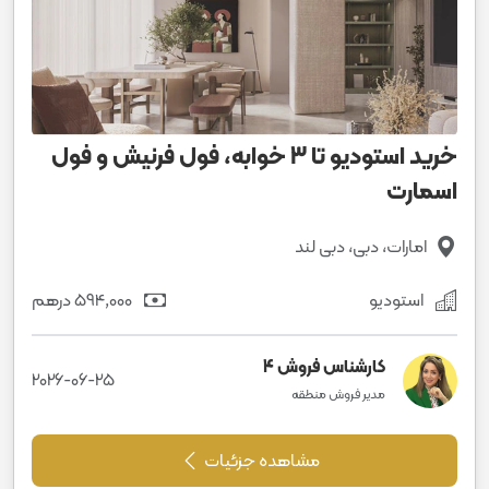
خرید استودیو تا 3 خوابه، فول فرنیش و فول
اسمارت
امارات، دبی، دبی لند
استودیو
594٬000 درهم
کارشناس فروش 4
2026-06-25
مدیر فروش منطقه
مشاهده جزئیات