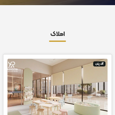
املاک
آف پلن