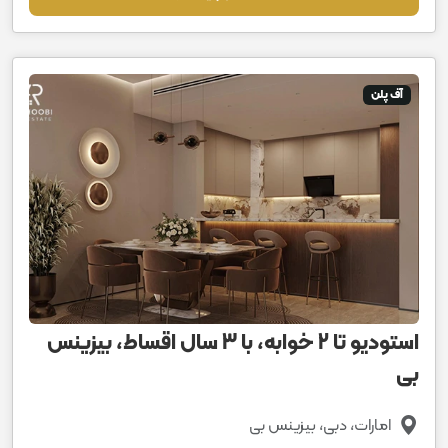
آف پلن
استودیو تا 2 خوابه، با 3 سال اقساط، بیزینس
بی
امارات، دبی، بیزینس بی