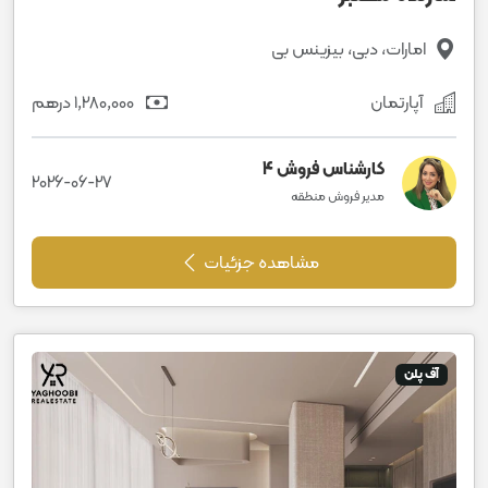
امارات، دبی، بیزینس بی
آپارتمان
1٬280٬000 درهم
کارشناس فروش 4
2026-06-27
مدیر فروش منطقه
مشاهده جزئیات
آف پلن