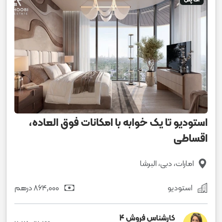
آف پلن
استودیو تا یک خوابه با امکانات فوق العاده،
اقساطی
امارات، دبی، البرشا
استودیو
864٬000 درهم
کارشناس فروش 4