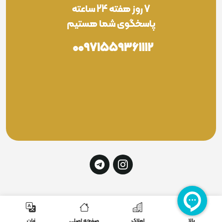
7 روز هفته 24 ساعته
پاسخگوی شما هستیم
00971559361112
بالا
املاک
صفحه اصلی
زبان