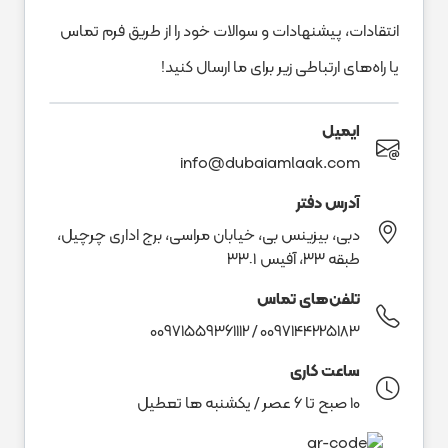
انتقادات، پیشنهادات و سوالات خود را از طریق فرم تماس
یا راه‌های ارتباطی زیر برای ما ارسال کنید!
ایمیل
info@dubaiamlaak.com
آدرس دفتر
دبی، بیزینس بی، خیابان مراسی، برج اداری چرچیل،
طبقه ٣٣، آفیس ٣٣٠١
تلفن‌های تماس
00971559361112
/
0097144225183
ساعت کاری
10 صبح تا 6 عصر / یکشنبه ها تعطیل