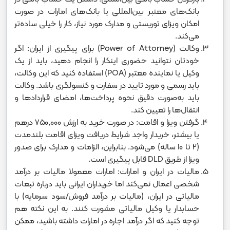
بانک‌های معتبر بین‌المللی یا بانک‌های امارات در صورت
امکان ویزای توریستی و مدارک مورد نیاز، کار را خیلی ساده‌تر
می‌کند.
وکالت (Power of Attorney) برای پیگیری از ایران: اگر
خودتان نتوانید حضوری اینکار را انجام دهید، باید از یک
وکیل یا نماینده معتبر (POA) استفاده کنید که این وکالت،
باید رسمی و مورد تایید در سفارت و کنسولگری باشد. وکالت
باید به‌صورت دقیق نحوه پرداخت‌ها، امضای قراردادها و
انتقال‌ها را تعیین کند.
گرفتن ویزا و اقامت: در صورت خرید به ارزش ۷۵۰,۰۰۰ درهم
یا بیشتر، خریدار واجد شرایط دریافت ویزای اقامت بلندمدت
(۲ تا ۱۰ ساله) می‌شود. بنابراین، الزامات و مدارک برای صدور
ویزا از طریق DLD قابل پیگیری است.
مالیات در ایران و امارات: امارات معمولا مالیات بر درآمد
شخصی اعمال نمی‌کند اما خریداران ایرانی باید درباره تبعات
مالیاتی در ایران، (مالیات بر درآمد فروش/سود سرمایه) با
حسابدار یا وکیل مالیاتی مشورت کنند. به این نکته هم
توجه کنید که اگر درآمد اجاره در امارات داشته باشید، ممکن