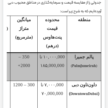
جدولی را از مقایسه قیمت و سرمایه‌گذاری در مناطق محبوب دبی
آورده‌ایم که به شرح زیر است:
منطقه
محدوده
میانگین
میا
قیمت
متراژ
(بازد
پنت‌هاوس
(مترمربع)
(درهم)
پالم جمیرا
۱۰,۰۰۰,000
تا
350
–
٪
۵
2000+
۱۸۵,
000,000
(PalmJumeirah)
داون‌تاون دبی
۷,۰۰۰,000
تا
300
–
1200
٪
۶
۷۰,
000,000
)
(
DowntownDubai