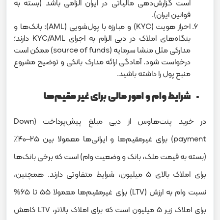
است گزارش‌دهی مالیاتی در ایران الزامی باشد (بسته به
قوانین ایران).
احراز هویت (KYC) و مبارزه با پول‌شویی (AML): بانک‌ها و
بنگاه‌های املاک در دبی الزام به اجرای KYC/AML دارند؛
مدارکی مثل منشا سرمایه (source of funds) ممکن است
درخواست شود. آمادگی ارائه مدارک بانکی و توضیح مشروع
منبع پول را داشته باشید.
شرایط وام و امور مالی برای غیر مقیم‌ها
در خرید پنت‌هاوس از دبی مبلغ پیش‌پرداخت (Down
payment) برای غیرمقیم‌ها و ایرانی‌ها معمولا بین ۲۵–۴۰٪
(بسته به قیمت ملک، بانک و وضعیت وام) است که برخی بانک‌ها
برای املاک بالای ۵ میلیون، شرایط متفاوتی دارند. همچنین،
نسبت وام به ارزش (LTV) برای غیرمقیم‌ها معمولا 55 تا 65%
برای املاک زیر 5 میلیون است که برای املاک بالاتر، LTV کاهش