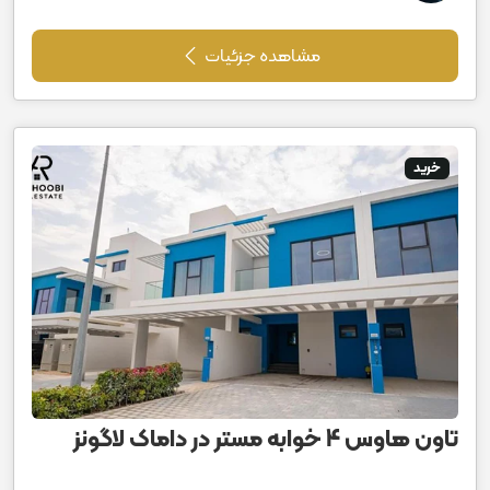
مشاهده جزئیات
خرید
تاون هاوس 4 خوابه مستر در داماک لاگونز