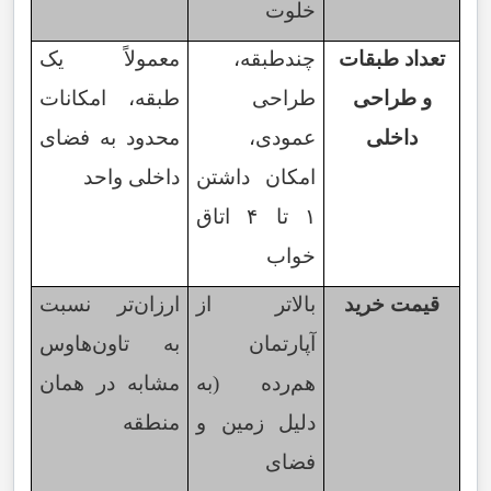
خلوت
تعداد طبقات
چندطبقه،
معمولاً یک
و طراحی
طراحی
طبقه، امکانات
داخلی
عمودی،
محدود به فضای
امکان داشتن
داخلی واحد
۱
تا
۴
اتاق
خواب
قیمت خرید
بالاتر از
ارزان‌تر نسبت
آپارتمان
به تاون‌هاوس
هم‌رده (به
مشابه در همان
دلیل زمین و
منطقه
فضای