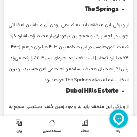
The Springs
از ویژگی‌ این منطقه باید به قدیمی بودن آن و داشتن امکاناتی
چون دریاچه، پارک‌ و همچنین برخوداری از محیط آرام، اشاره کرد.
قیمت تاون‌هاوس در این منطقه بین ۳–۴ میلیون درهم (~۴۸–
۶۴ میلیارد تومان) است که بازده اجاره‌ای بین ۴–۶٪ را رقم می‌زند.
پس اگر به دنبال محیط با سابقه و اجتماعی امن هستید، بهترین
انتخاب شما منطقه The Springs خواهد بود.
Dubai Hills Estate
از ویژگی این منطقه باید به وجود زمین گلف، دسترسی سریع به
Downtown و همچنین امکانات لوکس اشاره کرد که همین
موضوع باعث شده تا قیمت تاون‌هاوس در دبی برای منطقه دبی
بالا
املاک
صفحه اصلی
زبان