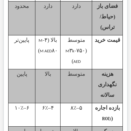
فضای باز
دارد
دارد
محدود
(حیاط/
تراس)
قیمت خرید
متوسط
بالا (
۴
پایین‌تر
M–
)
۸۰
۳
۷۵۰
(
M AED
M
k–
)
AED
هزینه
متوسط
بالا
پایین
نگهداری
سالانه
بازده اجاره
۵
–
٪
۸
۴
–
٪
۶
۶
–
٪
۱۰
(
ROI)