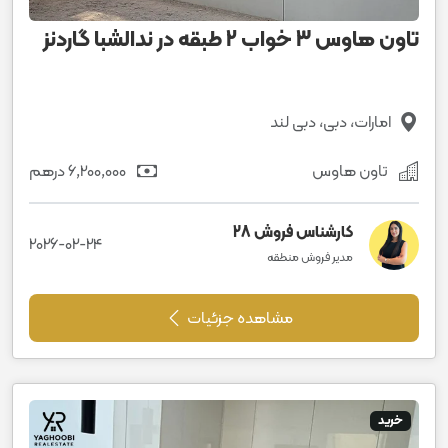
تاون هاوس 3 خواب 2 طبقه در ندالشبا گاردنز
امارات، دبی، دبی لند
تاون هاوس
6٬200٬000 درهم
کارشناس فروش 28
2026-02-24
مدیر فروش منطقه
مشاهده جزئیات
خرید