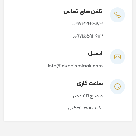
تلفن‌های تماس
0097144225183
00971559361112
ایمیل
info@dubaiamlaak.com
ساعت کاری
10 صبح تا 6 عصر
یکشنبه ها تعطیل