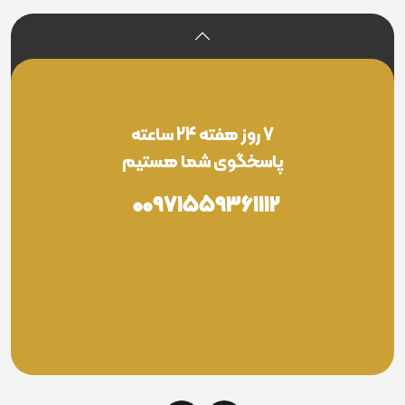
7 روز هفته 24 ساعته
پاسخگوی شما هستیم
00971559361112