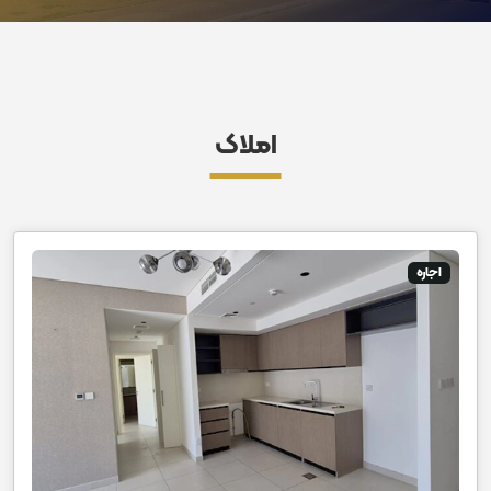
املاک
اجاره