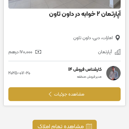
آپارتمان 2 خوابه در داون تاون
امارات، دبی، داون تاون
آپارتمان
170٬000 درهم
کارشناس فروش 14
2025-07-20
مدیر فروش منطقه
مشاهده جزئیات
مشاهده تمام املاک