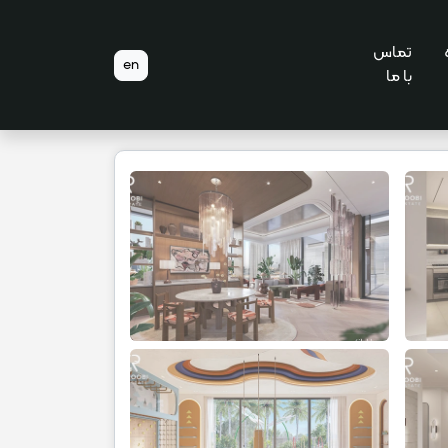
تماس
en
با ما