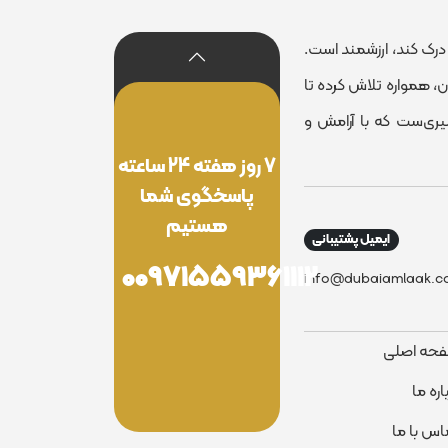
درک کند، ارزشمند است.
 همواره تلاش کرده تا
یری‌ست که با آرامش و
7 روز هفته 24 ساعته
پاسخگوی شما
هستیم
ایمیل پشتیبانی
00971559361112
info@dubaiamlaak.c
حه اصلی
اره ما
اس با ما