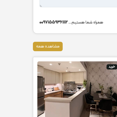
همراه شما هستیم...
00971559361112
مشاهده همه
خرید