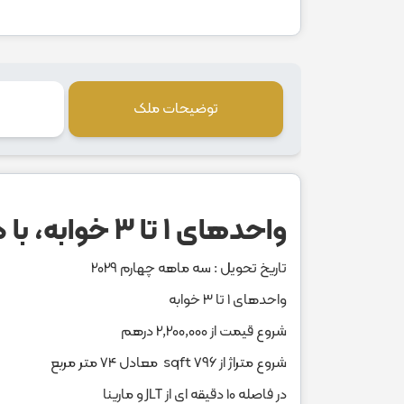
توضیحات ملک
واحدهای 1 تا 3 خوابه، با دیزاین لاکچری در منطقه Jumeirah Islands
تاریخ تحویل : سه ماهه چهارم 2029
واحدهای 1 تا 3 خوابه
شروع قیمت از 2,200,000 درهم
شروع متراژ از 796 sqft معادل 74 متر مربع
در فاصله 10 دقیقه ای از JLT و مارینا