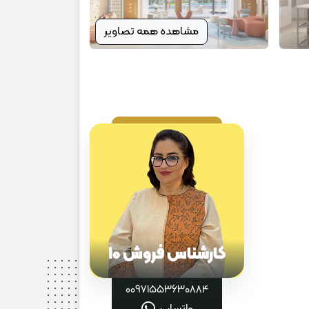
مشاهده همه تصاویر
کارشناس فروش 10
00971553630884