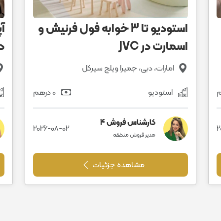
استودیو تا 3 خوابه فول فرنیش و
اسمارت در JVC
د
امارات، دبی، جمیرا ویلج سیرکل
استودیو
0 درهم
کارشناس فروش 4
2026-08-02
2
مدیر فروش منطقه
مشاهده جزئیات