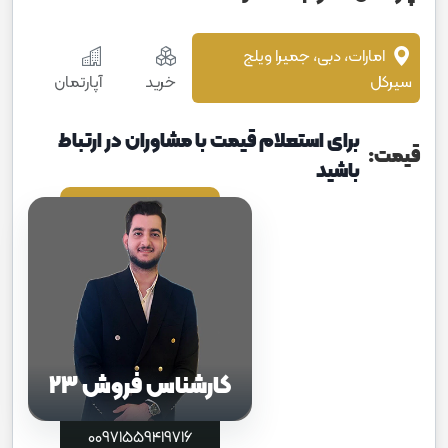
امارات، دبی، جمیرا ویلج
سیرکل
خرید
آپارتمان
برای استعلام قیمت با مشاوران در ارتباط
قیمت:
باشید
کارشناس فروش 23
00971559419716