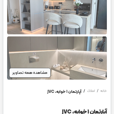
مشاهده همه تصاویر
خانه
املاک
آپارتمان 1 خوابه، JVC
آپارتمان 1 خوابه، JVC