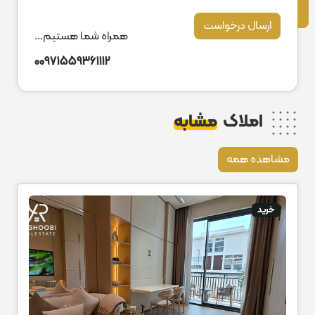
ارسال درخواست
همراه شما هستیم...
00971559361112
املاک
مشابه
مشاهده همه
خرید