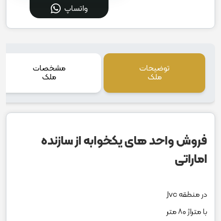
واتساپ
توضیحات
مشخصات
ملک
ملک
فروش واحد های یکخوابه از سازنده
اماراتی
در منطقه Jvc
با متراژ ۸۰ متر