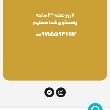
7 روز هفته 24 ساعته
پاسخگوی شما هستیم
00971559361112