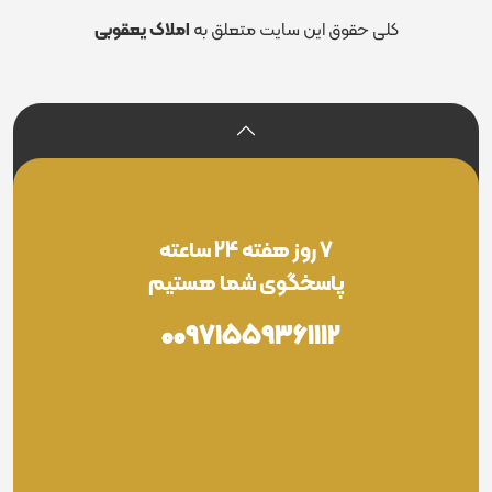
کلی حقوق این سایت متعلق به
املاک یعقوبی
7 روز هفته 24 ساعته
پاسخگوی شما هستیم
00971559361112