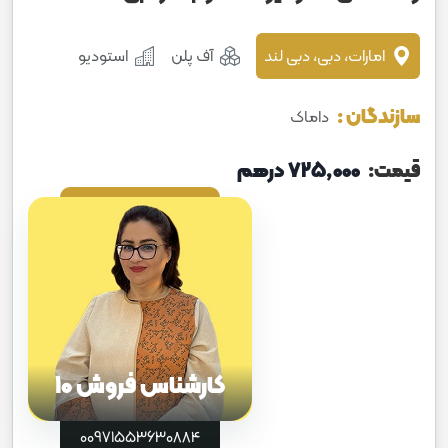
امارات، دبی، دبی لند
آف پلن
استودیو
سازندگان :
داماک
قیمت:
725٬000 درهم
کارشناس فروش 10
00971553630884