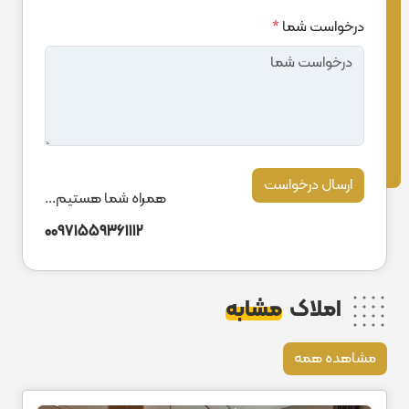
درخواست شما
*
ارسال درخواست
همراه شما هستیم...
00971559361112
املاک
مشابه
مشاهده همه